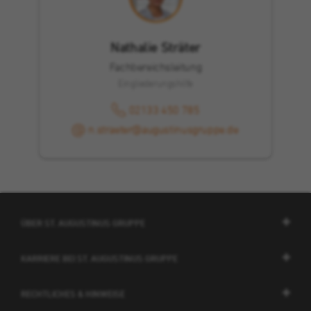
Nathalie Sträter
Fachbereichsleitung
Eingliederungshilfe
02133 450 785
n.straeter@augustinusgruppe.de
ÜBER ST. AUGUSTINUS GRUPPE
KARRIERE BEI ST. AUGUSTINUS GRUPPE
RECHTLICHES & HINWEISE