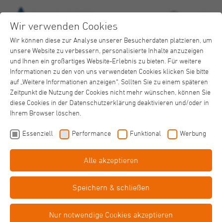
Wir verwenden Cookies
Wir können diese zur Analyse unserer Besucherdaten platzieren, um
unsere Website zu verbessern, personalisierte Inhalte anzuzeigen
und Ihnen ein großartiges Website-Erlebnis zu bieten. Für weitere
Informationen zu den von uns verwendeten Cookies klicken Sie bitte
auf „Weitere Informationen anzeigen“. Sollten Sie zu einem späteren
Zeitpunkt die Nutzung der Cookies nicht mehr wünschen, können Sie
Eingliederungshilfe
diese Cookies in der Datenschutzerklärung deaktivieren und/oder in
Netzwerke und Cafés
Ihrem Browser löschen.
Einfache
Sprache
Essenziell
Performance
Funktional
Werbung
Alle akzeptieren
Barriere­
freiheit
Speichern & schließen
Nathalie Sträter
Nur notwendige Cookies akzeptieren
Fachbereichsleitung Tagesstruktur und Netzwerke