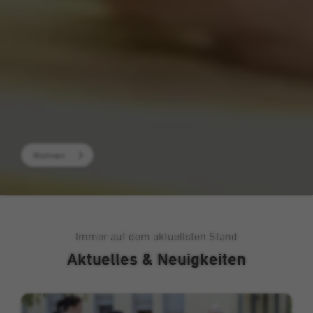
Wohnen
Immer auf dem aktuellsten Stand
Aktuelles & Neuigkeiten