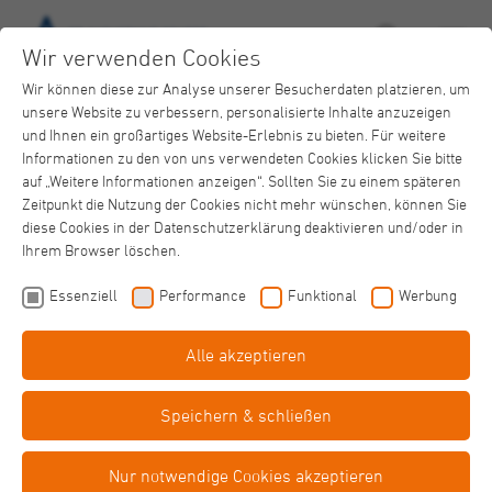
Wir verwenden Cookies
Wir können diese zur Analyse unserer Besucherdaten platzieren, um
unsere Website zu verbessern, personalisierte Inhalte anzuzeigen
und Ihnen ein großartiges Website-Erlebnis zu bieten. Für weitere
Informationen zu den von uns verwendeten Cookies klicken Sie bitte
auf „Weitere Informationen anzeigen“. Sollten Sie zu einem späteren
Zeitpunkt die Nutzung der Cookies nicht mehr wünschen, können Sie
diese Cookies in der Datenschutzerklärung deaktivieren und/oder in
Ihrem Browser löschen.
Einfache
Sprache
Essenziell
Performance
Funktional
Werbung
Alle akzeptieren
Barriere­
freiheit
Speichern & schließen
Nur notwendige Cookies akzeptieren