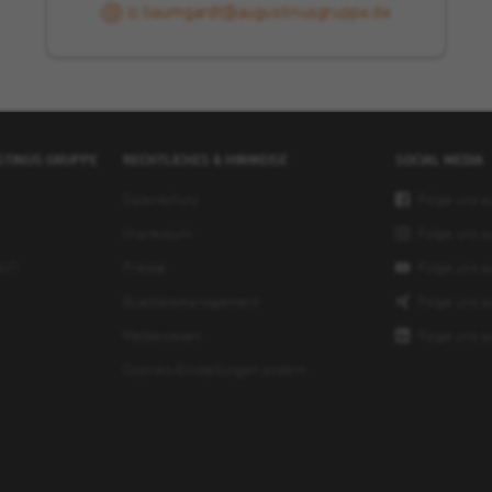
lz.baumgardt@augustinusgruppe.de
USTINUS GRUPPE
RECHTLICHES & HINWEISE
SOCIAL MEDIA
Datenschutz
Folge uns a
Impressum
Folge uns a
ir?
Presse
Folge uns a
Qualitätsmanagement
Folge uns a
Meldewesen
Folge uns a
Cookies-Einstellungen ändern