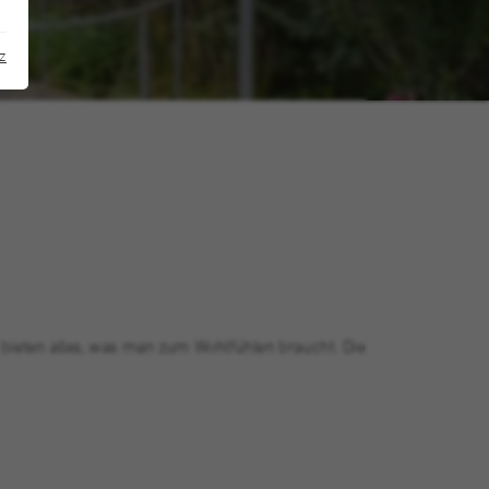
z
bieten alles, was man zum Wohlfühlen braucht. Die