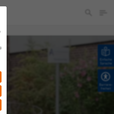
n
g
Einfache
Sprache
Barriere­
freiheit