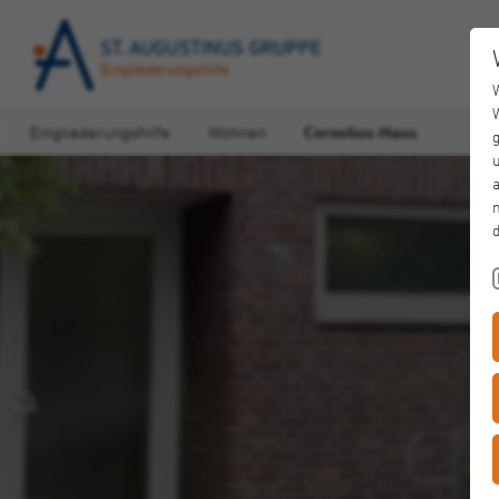
Eingliederungshilfe
Wohnen
Cornelius-Haus
u
a