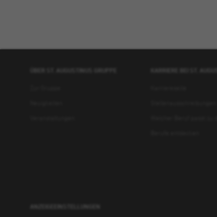
ÜBER ST. AUGUSTINUS GRUPPE
KARRIERE BEI ST. AUG
Zur Gruppe
Karriereseite
Neuigkeiten
Stellenausschreibungen
Veranstaltungen
Welcher Beruf passt zu d
Berufe entdecken
ANZEIGEEINSTELLUNGEN