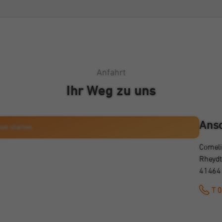
Anfahrt
Ihr Weg zu uns
Karte anzeigen
Ansc
ion starten
Cornel
Rheydt
41464
T 