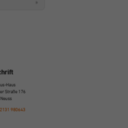
hrift
ius-Haus
er Straße 176
 Neuss
02131 980643