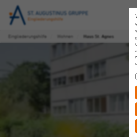
Eingliederungshilfe
Wohnen
Haus St. Agnes
u
a