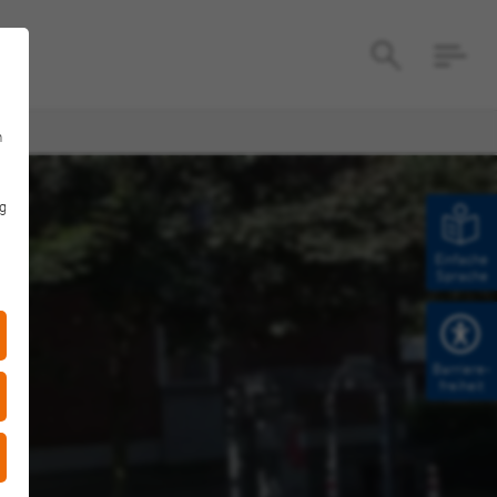
n
g
Einfache
Sprache
Barriere­
freiheit