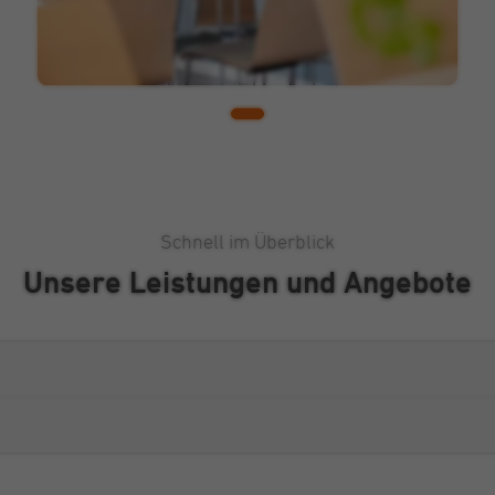
Anbieter
Google
Laufzeit
3 Monate
Dieses Cookie wird von Google Adsense für
Zweck
Versuche mit websiteübergreifender Werbung
gesetzt.
Schnell im Überblick
Name
IDE
Unsere Leistungen und Angebote
Anbieter
Double Click (Google)
Laufzeit
1 Jahr
Cookie von Double Click (Google), mit dem wir
Zweck
unsere Werbekampagnen analysieren und
optimieren können.