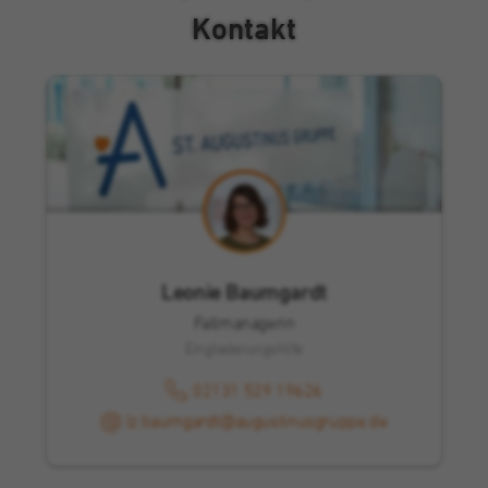
Kontakt
Leonie Baumgardt
Fallmanagerin
Eingliederungshilfe
02131 529 19626
lz.baumgardt@augustinusgruppe.de