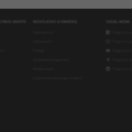
USTINUS GRUPPE
RECHTLICHES & HINWEISE
SOCIAL MEDIA
Datenschutz
Folge uns a
Impressum
Folge uns a
ir?
Presse
Folge uns a
Qualitätsmanagement
Folge uns a
Meldewesen
Folge uns a
Cookies-Einstellungen ändern