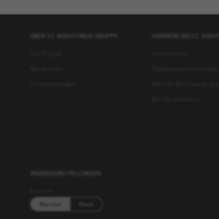
ÜBER ST. AUGUSTINUS GRUPPE
KARRIERE BEI ST. AUG
Zur Gruppe
Karriereseite
Neuigkeiten
Stellenausschreibungen
Veranstaltungen
Welcher Beruf passt zu d
Berufe entdecken
ANZEIGEEINSTELLUNGEN
Kontrast
Normal
Hoch