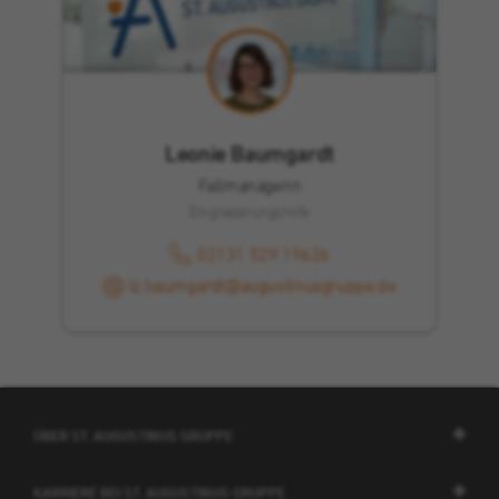
Leonie Baumgardt
Fallmanagerin
Eingliederungshilfe
02131 529 19626
lz.baumgardt@augustinusgruppe.de
ÜBER ST. AUGUSTINUS GRUPPE
KARRIERE BEI ST. AUGUSTINUS GRUPPE