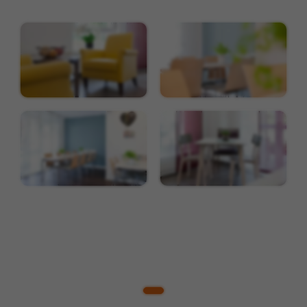
Zweck
Werbezwecken und für das Conversion-
Tracking verwendet.
Name
_gcl_au
Anbieter
Google
Laufzeit
3 Monate
Dieses Cookie wird von Google Adsense für
Zweck
Versuche mit websiteübergreifender
Werbung gesetzt.
Name
IDE
Anbieter
Double Click (Google)
Laufzeit
1 Jahr