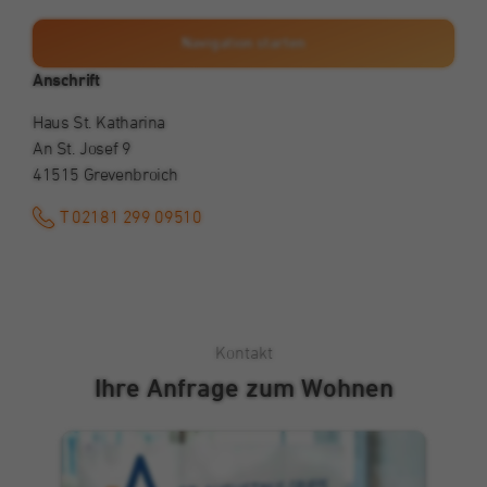
Klicken, um Karte
anzeigen
Navigation starten
Anschrift
Haus St. Katharina
An St. Josef 9
41515 Grevenbroich
T 02181 299 09510
Kontakt
Ihre Anfrage zum Wohnen