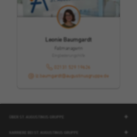
Leonie Baumgardt
Fallmanagerin
Eingliederungshilfe
02131 529 19626
lz.baumgardt@augustinusgruppe.de
ÜBER ST. AUGUSTINUS GRUPPE
KARRIERE BEI ST. AUGUSTINUS GRUPPE