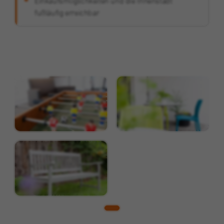
Einkaufsmöglichkeiten und die Innenstadt
Zweck
Werbezwecken und für das Conversion-
fußläufig erreichbar
Tracking verwendet.
Name
_gcl_au
Anbieter
Google
Laufzeit
3 Monate
Dieses Cookie wird von Google Adsense für
Zweck
Versuche mit websiteübergreifender
Werbung gesetzt.
Name
IDE
Anbieter
Double Click (Google)
Laufzeit
1 Jahr