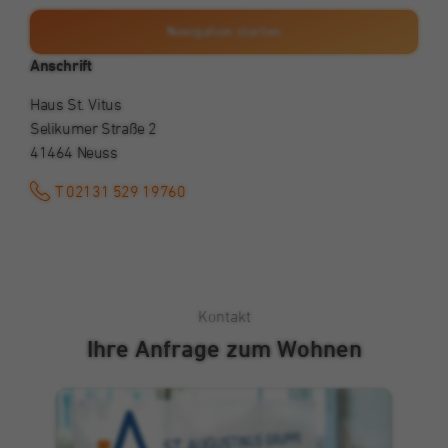
anzeigen
Navigation starten
Anschrift
Haus St. Vitus
Selikumer Straße 2
41464 Neuss
T 02131 529 19760
Kontakt
Ihre Anfrage zum Wohnen