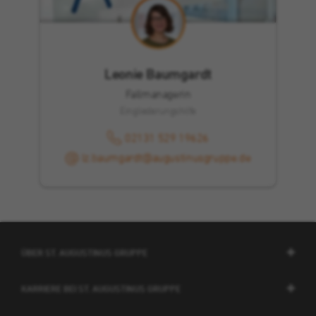
Leonie Baumgardt
Fallmanagerin
Eingliederungshilfe
02131 529 19626
lz.baumgardt@augustinusgruppe.de
ÜBER ST. AUGUSTINUS GRUPPE
KARRIERE BEI ST. AUGUSTINUS GRUPPE