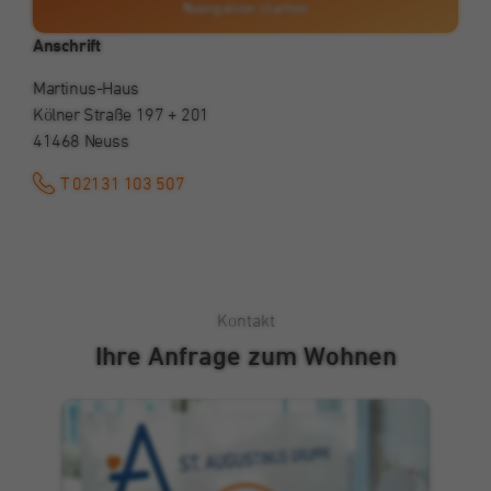
anzeigen
Navigation starten
Anschrift
Martinus-Haus
Kölner Straße 197 + 201
41468 Neuss
T 02131 103 507
Kontakt
Ihre Anfrage zum Wohnen