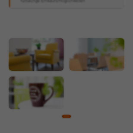
fußläufige Einkaufsmöglichkeiten
Zweck
Werbezwecken und für das Conversion-
Tracking verwendet.
Name
_gcl_au
Anbieter
Google
Laufzeit
3 Monate
Dieses Cookie wird von Google Adsense für
Zweck
Versuche mit websiteübergreifender
Werbung gesetzt.
Name
IDE
Anbieter
Double Click (Google)
Laufzeit
1 Jahr