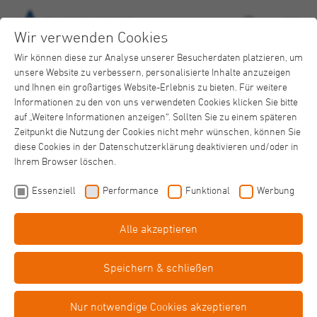
Wir verwenden Cookies
Wir können diese zur Analyse unserer Besucherdaten platzieren, um
unsere Website zu verbessern, personalisierte Inhalte anzuzeigen
und Ihnen ein großartiges Website-Erlebnis zu bieten. Für weitere
Informationen zu den von uns verwendeten Cookies klicken Sie bitte
auf „Weitere Informationen anzeigen“. Sollten Sie zu einem späteren
Zeitpunkt die Nutzung der Cookies nicht mehr wünschen, können Sie
diese Cookies in der Datenschutzerklärung deaktivieren und/oder in
Ihrem Browser löschen.
Einfache
Sprache
Essenziell
Performance
Funktional
Werbung
Alle akzeptieren
Barriere­
freiheit
(06.07.2022)
Hinweis: Coronatests für Bürgerinnen und
Speichern & schließen
Bürger
Als Besucher unserer Einrichtung haben Sie Anspruch auf
Nur notwendige Cookies akzeptieren