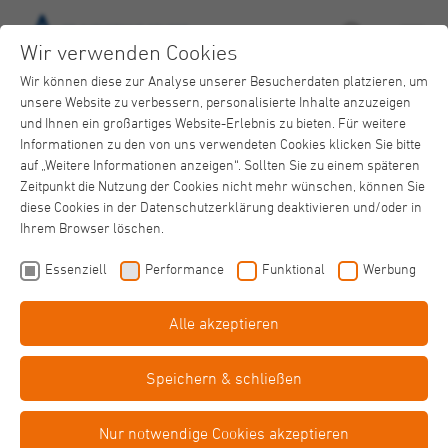
Wir verwenden Cookies
Wir können diese zur Analyse unserer Besucherdaten platzieren, um
unsere Website zu verbessern, personalisierte Inhalte anzuzeigen
und Ihnen ein großartiges Website-Erlebnis zu bieten. Für weitere
Informationen zu den von uns verwendeten Cookies klicken Sie bitte
auf „Weitere Informationen anzeigen“. Sollten Sie zu einem späteren
Zeitpunkt die Nutzung der Cookies nicht mehr wünschen, können Sie
Eingliederungshilfe
diese Cookies in der Datenschutzerklärung deaktivieren und/oder in
Aktuelles
Ihrem Browser löschen.
Einfache
Sprache
Essenziell
Performance
Funktional
Werbung
Alle akzeptieren
Barriere­
freiheit
Speichern & schließen
Haus Maurinus erhält neuen Bus
Mobilität bedeutet Teilhabe
Nur notwendige Cookies akzeptieren