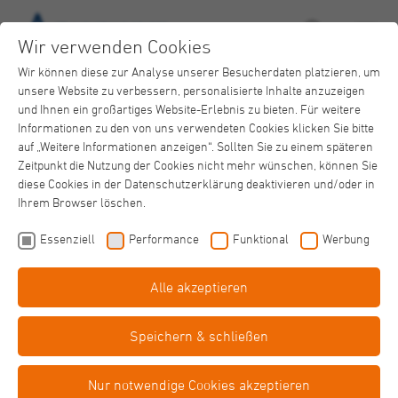
Wir verwenden Cookies
Wir können diese zur Analyse unserer Besucherdaten platzieren, um
unsere Website zu verbessern, personalisierte Inhalte anzuzeigen
und Ihnen ein großartiges Website-Erlebnis zu bieten. Für weitere
Informationen zu den von uns verwendeten Cookies klicken Sie bitte
auf „Weitere Informationen anzeigen“. Sollten Sie zu einem späteren
Zeitpunkt die Nutzung der Cookies nicht mehr wünschen, können Sie
Bedeutsamer Zuwachs
diese Cookies in der Datenschutzerklärung deaktivieren und/oder in
Neustart mit Herz und Perspektive
Ihrem Browser löschen.
Einfache
Sprache
Essenziell
Performance
Funktional
Werbung
Alle akzeptieren
Barriere­
freiheit
Speichern & schließen
Nur notwendige Cookies akzeptieren