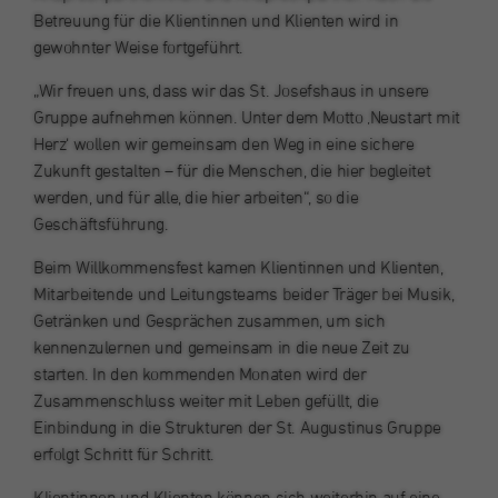
Wird verwendet, um einige Details über den
sozialen Medien.
Betreuung für die Klientinnen und Klienten wird in
Zweck
Benutzer zu speichern, wie die eindeutige
Laufzeit
Sitzung
gewohnter Weise fortgeführt.
pseudonymisierte Besucher-ID.
Werbung
„Wir freuen uns, dass wir das St. Josefshaus in unsere
Dieses Cookie enthält anonyme
Diese Cookies werden von unseren Werbepartnern auf unserer
Gruppe aufnehmen können. Unter dem Motto ‚Neustart mit
Benutzerinformationen (in der Regel eine
Name
_pk_ref
Website gesetzt.
Herz‘ wollen wir gemeinsam den Weg in eine sichere
eindeutige ID), welche zur Zuordnung Ihres
Zweck
Benutzers zur den von Ihnen aufgerufenen
Zukunft gestalten – für die Menschen, die hier begleitet
Anbieter
Cookie-Informationen anzeigen
St. Augustinus Gruppe
Name
CONSENT
Seiten dienen. Sie werden direkt oder kurze
werden, und für alle, die hier arbeiten“, so die
Zeit nach dem Verlassen des
Geschäftsführung.
Laufzeit
6 Monate
Anbieter
Google
Internetangebots automatisch gelöscht.
Beim Willkommensfest kamen Klientinnen und Klienten,
Wird zur Speicherung der
Laufzeit
16 Jahre
Mitarbeitende und Leitungsteams beider Träger bei Musik,
Attributionsinformationen, des Referrers, der
Zweck
Name
dismissCoronaBanner
Getränken und Gesprächen zusammen, um sich
ursprünglich zum Besuch der Website
Cookies von Drittanbietern. Sie bieten
kennenzulernen und gemeinsam in die neue Zeit zu
verwendet wurde, verwendet.
bestimmte Funktionen von Google und
Anbieter
St. Augustinus Kliniken gGmbH
starten. In den kommenden Monaten wird der
können bestimmte Einstellungen
Zweck
Zusammenschluss weiter mit Leben gefüllt, die
entsprechend den Nutzungsmustern
Laufzeit
Sitzung
Name
_pk_ses, _pk_cvar, _pk_hsr
speichern und die Anzeigen, die in Google-
Einbindung in die Strukturen der St. Augustinus Gruppe
Suchanfragen erscheinen, personalisieren.
erfolgt Schritt für Schritt.
Dieses Cookie dient zur Speicherung, ob der
Anbieter
St. Augustinus Gruppe
Zweck
Corona-Banner bereits geschlossen wurde.
Klientinnen und Klienten können sich weiterhin auf eine