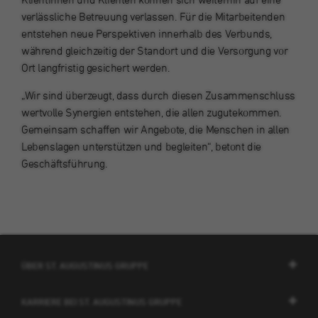
verlässliche Betreuung verlassen. Für die Mitarbeitenden
Laufzeit
30 Minuten
Name
fr
entstehen neue Perspektiven innerhalb des Verbunds,
Name
highContrast
Kurzlebige Cookies, die zur vorübergehenden
Anbieter
Facebook
während gleichzeitig der Standort und die Versorgung vor
Zweck
Speicherung von Daten für den Besuch
Ort langfristig gesichert werden.
Anbieter
St. Augustinus Kliniken gGmbH
verwendet werden.
Laufzeit
3 Monate
„Wir sind überzeugt, dass durch diesen Zusammenschluss
Laufzeit
14 Tage
wertvolle Synergien entstehen, die allen zugutekommen.
Von Facebook gesetztes Cookie. Die
Gemeinsam schaffen wir Angebote, die Menschen in allen
gesammelten Informationen werden in ihren
Zweck
Dieses Cookie dient zur Speicherung des
Werbeprodukten verwendet, zum Beispiel
Lebenslagen unterstützen und begleiten“, betont die
Zweck
Darstellungsmodus der Webseite.
Echtzeit-Gebote von Drittanbietern.
Geschäftsführung.
Name
_fbp
Anbieter
Facebook
ÜBER ST. AUGUSTINUS GRUPPE
Laufzeit
3 Monate
KARRIERE BEI ST. AUGUSTINUS GRUPPE
Dieser Cookie wird von Facebook zu