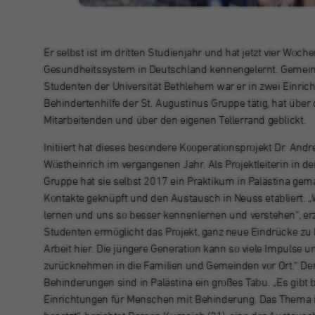
Er selbst ist im dritten Studienjahr und hat jetzt vier Woch
Gesundheitssystem in Deutschland kennengelernt. Gemein
Studenten der Universität Bethlehem war er in zwei Einric
Behindertenhilfe der St. Augustinus Gruppe tätig, hat über 
Mitarbeitenden und über den eigenen Tellerrand geblickt.
Initiiert hat dieses besondere Kooperationsprojekt Dr. Andr
Wöstheinrich im vergangenen Jahr. Als Projektleiterin in de
Gruppe hat sie selbst 2017 ein Praktikum in Palästina gem
Kontakte geknüpft und den Austausch in Neuss etabliert. „
lernen und uns so besser kennenlernen und verstehen“, erz
Studenten ermöglicht das Projekt, ganz neue Eindrücke z
Arbeit hier. Die jüngere Generation kann so viele Impulse u
zurücknehmen in die Familien und Gemeinden vor Ort.“ De
Behinderungen sind in Palästina ein großes Tabu. „Es gibt
Einrichtungen für Menschen mit Behinderung. Das Thema 