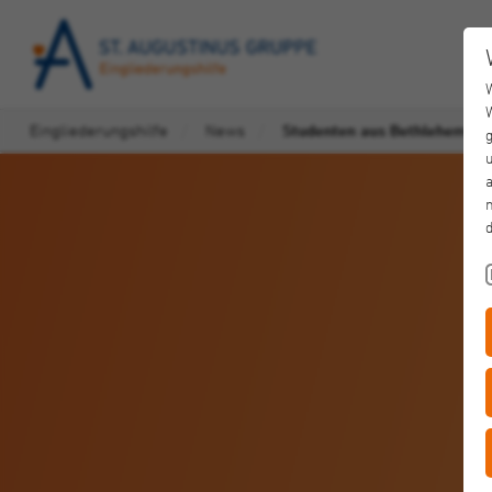
Eingliederungshilfe
News
Studenten aus Bethlehem ler
u
a