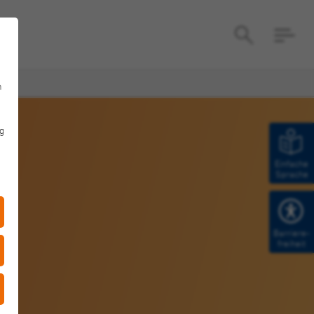
n
g
Einfache
Sprache
Barriere­
freiheit