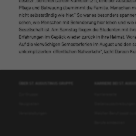
besetzt“, berichtet Dareen Kumsieh (21), eine der Austausc
Pflege und Betreuung übernimmt die Familie. Menschen m
nicht selbstständig wie hier.“ So war es besonders spannend
sehen, wie Menschen mit Behinderung hier leben und wie i
Gesellschaft ist. Am Samstag fliegen die Studenten mit ih
Erfahrungen im Gepäck wieder zurück in ihre Heimat. Worau
Auf die vierwöchigen Semesterferien im August und den sc
unkomplizierten öffentlichen Nahverkehr“, lacht Dareen K
ÜBER ST. AUGUSTINUS GRUPPE
KARRIERE BEI ST. AUG
Zur Gruppe
Karriereseite
Neuigkeiten
Stellenausschreibungen
Veranstaltungen
Welcher Beruf passt zu d
Berufe entdecken