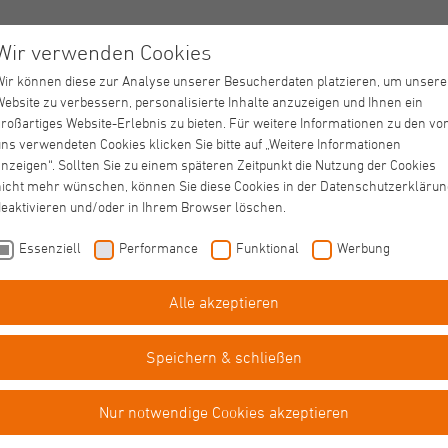
Wir verwenden Cookies
Wir können diese zur Analyse unserer Besucherdaten platzieren, um unsere
Website zu verbessern, personalisierte Inhalte anzuzeigen und Ihnen ein
nen Behindertenhilfe kennen
großartiges Website-Erlebnis zu bieten. Für weitere Informationen zu den vo
ns verwendeten Cookies klicken Sie bitte auf „Weitere Informationen
nzeigen“. Sollten Sie zu einem späteren Zeitpunkt die Nutzung der Cookies
nicht mehr wünschen, können Sie diese Cookies in der Datenschutzerklärun
deaktivieren und/oder in Ihrem Browser löschen.
Essenziell
Performance
Funktional
Werbung
Alle akzeptieren
Behindertenhilfe
Aktuelle News
Speichern & schließen
Nur notwendige Cookies akzeptieren