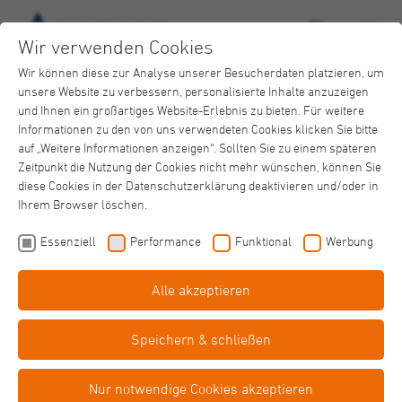
Wir verwenden Cookies
Wir können diese zur Analyse unserer Besucherdaten platzieren, um
unsere Website zu verbessern, personalisierte Inhalte anzuzeigen
und Ihnen ein großartiges Website-Erlebnis zu bieten. Für weitere
Informationen zu den von uns verwendeten Cookies klicken Sie bitte
auf „Weitere Informationen anzeigen“. Sollten Sie zu einem späteren
Zeitpunkt die Nutzung der Cookies nicht mehr wünschen, können Sie
Behindertenhilfe
diese Cookies in der Datenschutzerklärung deaktivieren und/oder in
Aktuelle News
Ihrem Browser löschen.
Einfache
Sprache
Essenziell
Performance
Funktional
Werbung
Alle akzeptieren
Barriere­
freiheit
Speichern & schließen
Trialog: Psychiatriegespräche starten
in Neuss
Nur notwendige Cookies akzeptieren