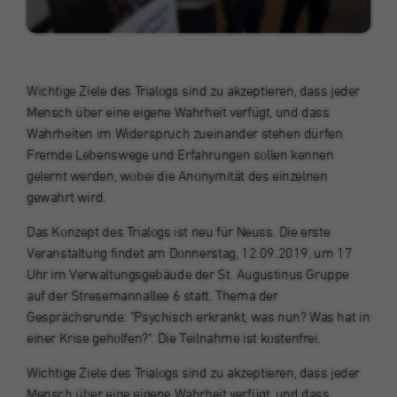
Wird verwendet, um einige Details über den
sozialen Medien.
Zweck
Benutzer zu speichern, wie die eindeutige
Laufzeit
Sitzung
pseudonymisierte Besucher-ID.
Werbung
Dieses Cookie enthält anonyme
Diese Cookies werden von unseren Werbepartnern auf unserer
Wichtige Ziele des Trialogs sind zu akzeptieren, dass jeder
Benutzerinformationen (in der Regel eine
Name
_pk_ref
Website gesetzt.
Mensch über eine eigene Wahrheit verfügt, und dass
eindeutige ID), welche zur Zuordnung Ihres
Wahrheiten im Widerspruch zueinander stehen dürfen.
Zweck
Benutzers zur den von Ihnen aufgerufenen
Anbieter
Cookie-Informationen anzeigen
St. Augustinus Gruppe
Name
CONSENT
Seiten dienen. Sie werden direkt oder kurze
Fremde Lebenswege und Erfahrungen sollen kennen
Zeit nach dem Verlassen des
gelernt werden, wobei die Anonymität des einzelnen
Laufzeit
6 Monate
Anbieter
Google
Internetangebots automatisch gelöscht.
gewahrt wird.
Wird zur Speicherung der
Laufzeit
16 Jahre
Das Konzept des Trialogs ist neu für Neuss. Die erste
Attributionsinformationen, des Referrers, der
Zweck
Veranstaltung findet am Donnerstag, 12.09.2019, um 17
Name
dismissCoronaBanner
ursprünglich zum Besuch der Website
Cookies von Drittanbietern. Sie bieten
Uhr im Verwaltungsgebäude der St. Augustinus Gruppe
verwendet wurde, verwendet.
bestimmte Funktionen von Google und
Anbieter
St. Augustinus Kliniken gGmbH
auf der Stresemannallee 6 statt. Thema der
können bestimmte Einstellungen
Zweck
Gesprächsrunde: "Psychisch erkrankt, was nun? Was hat in
entsprechend den Nutzungsmustern
Laufzeit
Sitzung
einer Krise geholfen?". Die Teilnahme ist kostenfrei.
Name
_pk_ses, _pk_cvar, _pk_hsr
speichern und die Anzeigen, die in Google-
Suchanfragen erscheinen, personalisieren.
Wichtige Ziele des Trialogs sind zu akzeptieren, dass jeder
Dieses Cookie dient zur Speicherung, ob der
Anbieter
St. Augustinus Gruppe
Zweck
Corona-Banner bereits geschlossen wurde.
Mensch über eine eigene Wahrheit verfügt, und dass